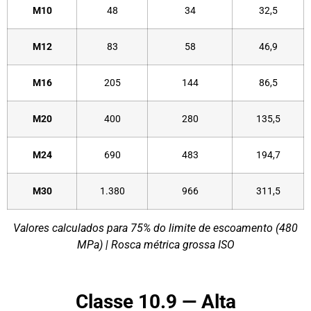
M10
48
34
32,5
M12
83
58
46,9
M16
205
144
86,5
M20
400
280
135,5
M24
690
483
194,7
M30
1.380
966
311,5
Valores calculados para 75% do limite de escoamento (480
MPa) | Rosca métrica grossa ISO
Classe 10.9 — Alta