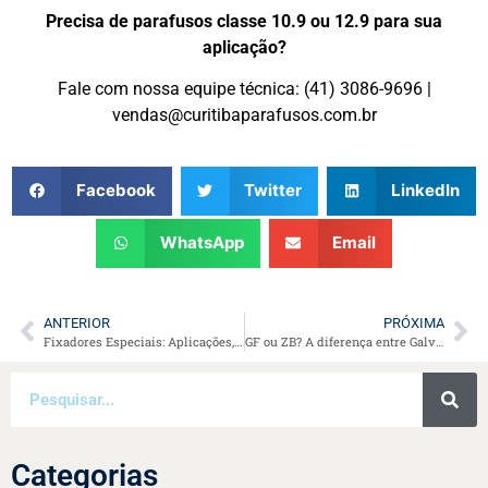
Precisa de parafusos classe 10.9 ou 12.9 para sua
aplicação?
Fale com nossa equipe técnica: (41) 3086-9696 |
vendas@curitibaparafusos.com.br
Facebook
Twitter
LinkedIn
WhatsApp
Email
ANTERIOR
PRÓXIMA
Fixadores Especiais: Aplicações, critérios técnicos e impacto na eficiência industrial
GF ou ZB? A diferença entre Galvanização a Fogo e Zincagem Branca
Categorias