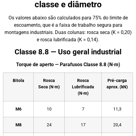
classe e diâmetro
Os valores abaixo são calculados para 75% do limite de
escoamento, que é a faixa de trabalho segura para
montagens industriais. Duas colunas: rosca seca (K = 0,20)
e rosca lubrificada (K = 0,14).
Classe 8.8 — Uso geral industrial
Torque de aperto — Parafusos Classe 8.8 (N·m)
Bitola
Rosca
Rosca
Pré-carga
Seca (N·m)
Lubrificada
aprox. (kN)
(N·m)
M6
10
7
11,3
M8
24
17
20,4