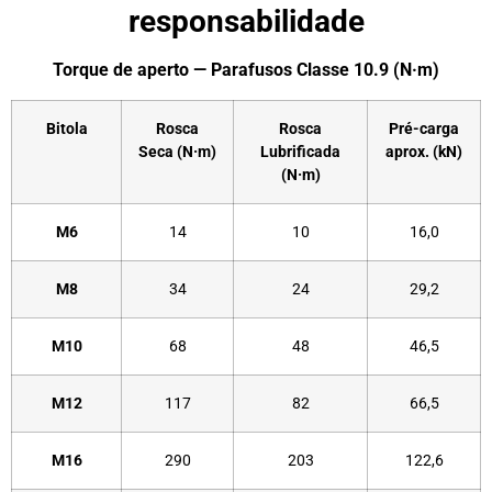
responsabilidade
Torque de aperto — Parafusos Classe 10.9 (N·m)
Bitola
Rosca
Rosca
Pré-carga
Seca (N·m)
Lubrificada
aprox. (kN)
(N·m)
M6
14
10
16,0
M8
34
24
29,2
M10
68
48
46,5
M12
117
82
66,5
M16
290
203
122,6