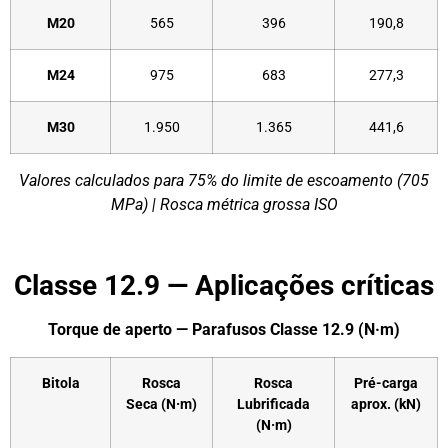
M20
565
396
190,8
M24
975
683
277,3
M30
1.950
1.365
441,6
Valores calculados para 75% do limite de escoamento (705
MPa) | Rosca métrica grossa ISO
Classe 12.9 — Aplicações críticas
Torque de aperto — Parafusos Classe 12.9 (N·m)
Bitola
Rosca
Rosca
Pré-carga
Seca (N·m)
Lubrificada
aprox. (kN)
(N·m)