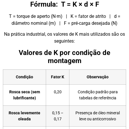
Fórmula: T = K × d × F
T = torque de aperto (N·m) | K = fator de atrito | d =
diâmetro nominal (m) | F = pré-carga desejada (N)
Na prática industrial, os valores de K mais utilizados são os
seguintes:
Valores de K por condição de
montagem
Condição
Fator K
Observação
Rosca seca (sem
0,20
Condição padrão para
lubrificante)
tabelas de referência
Rosca levemente
0,15 –
Presença de óleo mineral
oleada
0,17
leve ou anticorrosivo