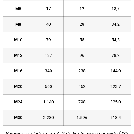
M6
17
12
18,7
M8
40
28
34,2
M10
79
55
54,5
M12
137
96
78,2
M16
340
238
144,0
M20
660
462
223,7
M24
1.140
798
325,0
M30
2.280
1.596
518,4
Valores calculados para 75% do limite de escoamento (825