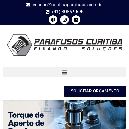
vendas@curitibaparafusos.com.br
(41) 3086-9696
SOLICITAR ORÇAMENTO