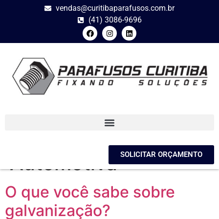
vendas@curitibaparafusos.com.br
(41) 3086-9696
Categoria:
Linha
SOLICITAR ORÇAMENTO
Automotiva
O que você sabe sobre
galvanização?