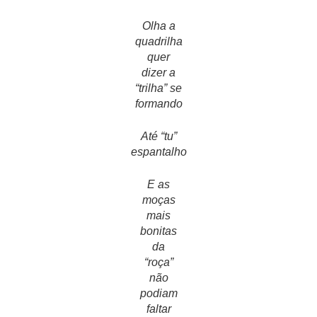
Olha a
quadrilha
quer
dizer a
“trilha” se
formando
Até “tu”
espantalho
E as
moças
mais
bonitas
da
“roça”
não
podiam
faltar