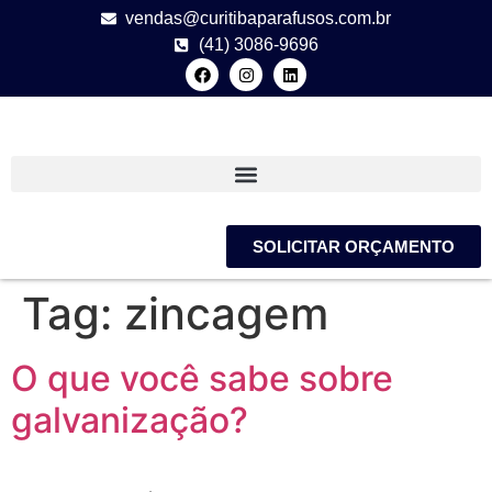
vendas@curitibaparafusos.com.br
(41) 3086-9696
SOLICITAR ORÇAMENTO
Tag:
zincagem
O que você sabe sobre
galvanização?