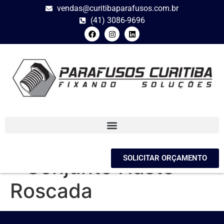
vendas@curitibaparafusos.com.br
(41) 3086-9696
Barra Haste Roscada
SOLICITAR ORÇAMENTO
– Conjunto Haste
Roscada